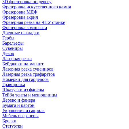
3D фрезеровка по дереву
Фрезеровка искусственного камня
Фрезеровка МДФ
Фрезеровка акрил
Фрезерная резка на ЧПУ станке
Фрезеровка композита
Дверные накладки
Гербы
Барельефы
Сувениры
Декор
Лазерная резка
Бейджики на магнит
Лазерная резка сувениров
Лазерная резка трафаретов
Номерки для гардероба
Гравировка
Шкатулки из фанеры
Тейбл тенты и менюшницы
Дерево и фанера
Бумага и картон
Украшения из акрила
Мебель из фанеры
Брелки
Статуэтки