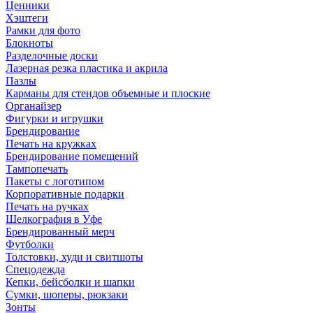
Ценники
Хэштеги
Рамки для фото
Блокноты
Разделочные доски
Лазерная резка пластика и акрила
Пазлы
Карманы для стендов объемные и плоские
Органайзер
Фигурки и игрушки
Брендирование
Печать на кружках
Брендирование помещений
Тампопечать
Пакеты с логотипом
Корпоративные подарки
Печать на ручках
Шелкография в Уфе
Брендированный мерч
Футболки
Толстовки, худи и свитшоты
Спецодежда
Кепки, бейсболки и шапки
Сумки, шоперы, рюкзаки
Зонты