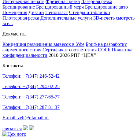
Интерьерная печать
Фрезерная резка
Лазерная резка
Брендирование
Брендированный мерч
Брендирование авто
Помещения
Дизайн
Пенопласт
Стенды и таблички
Плоттерная резка
Дополнительные услуги
3D-печать
смотреть
всё...
Документы
Концепция размещения вывесок в Уфе
Бриф на разработку
фирменного стиля
Сертификат соответствия СОРБ
Политика
конфиденциальности
2010-2026 РПГ “ЦЕХ”
Контакты
Телефон: +7(347)
246-52-42
Телефон: +7(347)
294-02-25
Телефон: +7(347)
277-65-77
Телефон: +7(347)
287-81-37
E-mail: zeh@ufamail.ru
связаться